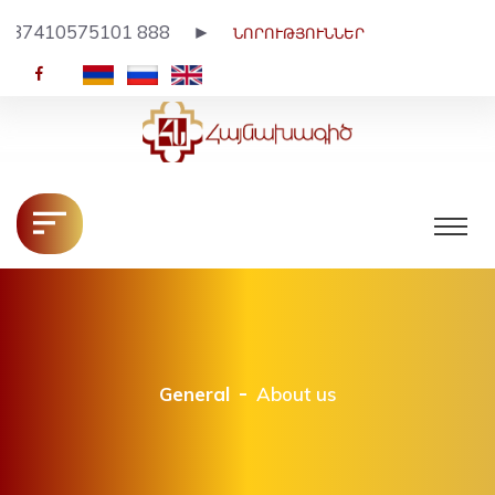
1 888 ►
ՆՈՐՈՒԹՅՈՒՆՆԵՐ
HY
RU
EN
General
About us