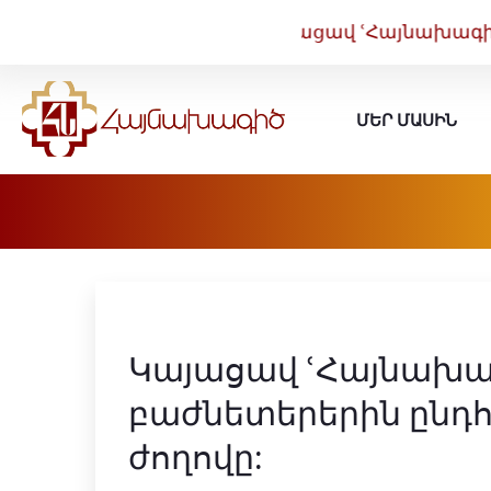
Կայացավ ՙՀայնախագիծ՚
ՄԵՐ ՄԱՍԻՆ
Կայացավ ՙՀայնախա
բաժնետերերին ընդ
ժողովը: