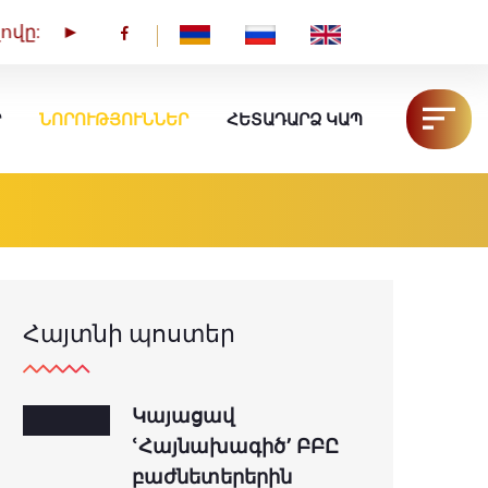
ովը: ►
ՆՈՐՈՒԹՅՈՒՆՆԵՐ
HY
RU
EN
Ր
ՆՈՐՈՒԹՅՈՒՆՆԵՐ
ՀԵՏԱԴԱՐՁ ԿԱՊ
Հայտնի պոստեր
Կայացավ
ՙՀայնախագիծ՚ ԲԲԸ
բաժնետերերին