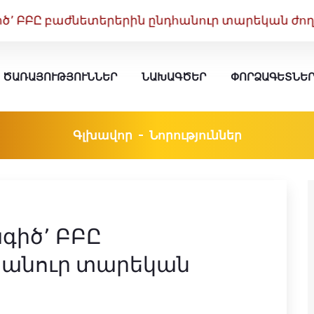
 ԲԲԸ բաժնետերերին ընդհանուր տարեկան ժող
ԾԱՌԱՅՈՒԹՅՈՒՆՆԵՐ
ՆԱԽԱԳԾԵՐ
ՓՈՐՁԱԳԵՏՆԵ
Գլխավոր
Նորություններ
գիծ՚ ԲԲԸ
հանուր տարեկան