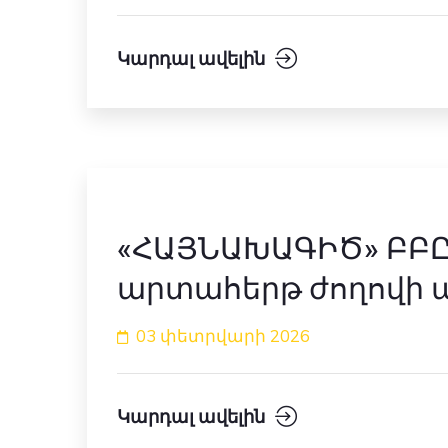
Կարդալ ավելին
«ՀԱՅՆԱԽԱԳԻԾ» ԲԲԸ 2
արտահերթ ժողովի 
03 փետրվարի 2026
Կարդալ ավելին