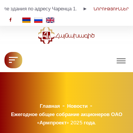
 зале здания по адресу Чаренца 1. ►
ՆՈՐՈՒԹՅՈՒՆՆԵՐ
HY
RU
EN
Главная
Новости
Ежегодное общее собрание акционеров ОАО
«Армпроект» 2025 года.