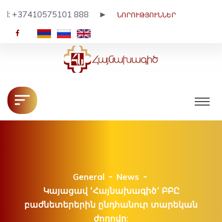
. Tel: +37410575101 888 ►
ՆՈՐՈՒԹՅՈՒՆՆԵՐ
HY
RU
EN
General
News
Կայացավ ՙՀայնախագիծ՚ ԲԲԸ
բաժնետերերին ընդհանուր տարեկան
ժողովը: