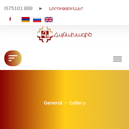
575101 888 ►
ՆՈՐՈՒԹՅՈՒՆՆԵՐ
HY
RU
EN
General
Gallery