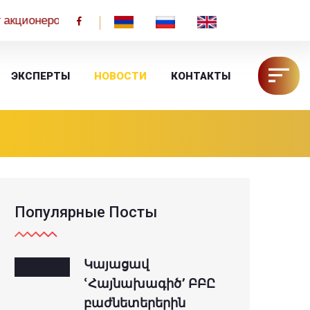
ров на годовое общее собрание 2025 года, которое сост
HY
RU
EN
ЭКСПЕРТЫ
НОВОСТИ
КОНТАКТЫ
Популярные Посты
Կայացավ
ՙՀայնախագիծ՚ ԲԲԸ
բաժնետերերին